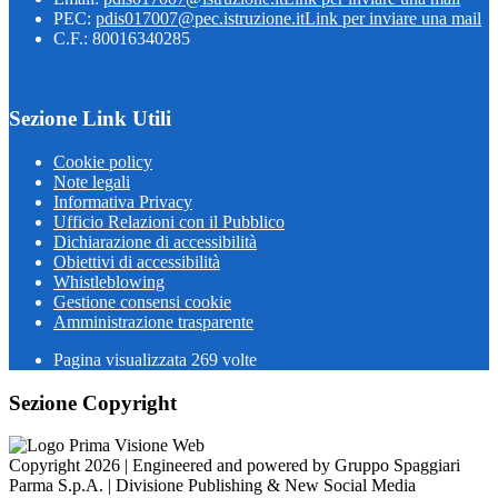
PEC:
pdis017007@pec.istruzione.it
Link per inviare una mail
C.F.: 80016340285
Sezione Link Utili
Cookie policy
Note legali
Informativa Privacy
Ufficio Relazioni con il Pubblico
Dichiarazione di accessibilità
Obiettivi di accessibilità
Whistleblowing
Gestione consensi cookie
Amministrazione trasparente
Pagina visualizzata
269
volte
Sezione Copyright
Copyright 2026 | Engineered and powered by Gruppo Spaggiari
Parma S.p.A. | Divisione Publishing & New Social Media