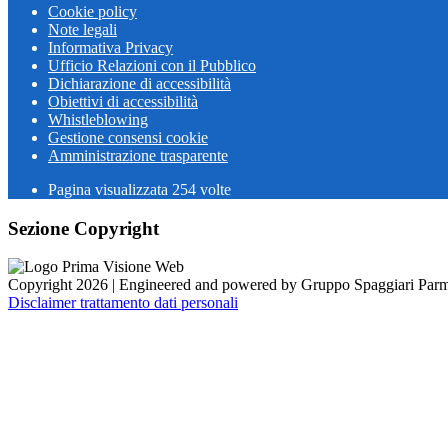
Cookie policy
Note legali
Informativa Privacy
Ufficio Relazioni con il Pubblico
Dichiarazione di accessibilità
Obiettivi di accessibilità
Whistleblowing
Gestione consensi cookie
Amministrazione trasparente
Pagina visualizzata
254
volte
Sezione Copyright
Copyright 2026 | Engineered and powered by Gruppo Spaggiari Parm
Disclaimer trattamento dati personali