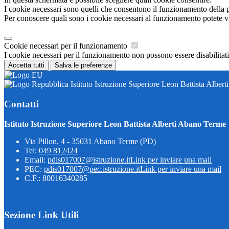
I cookie necessari sono quelli che consentono il funzionamento della pi
Per conoscere quali sono i cookie necessari al funzionamento potete v
Cookie necessari per il funzionamento
I cookie necessari per il funzionamento non possono essere disabilitati.
Accetta tutti
Salva le preferenze
Istituto Istruzione Superiore Leon Battista Alber
Contatti
Istituto Istruzione Superiore Leon Battista Alberti Abano Terme
Via Pillon, 4 - 35031 Abano Terme (PD)
Tel:
049 812424
Email:
pdis017007@istruzione.it
Link per inviare una mail
PEC:
pdis017007@pec.istruzione.it
Link per inviare una mail
C.F.: 80016340285
Sezione Link Utili