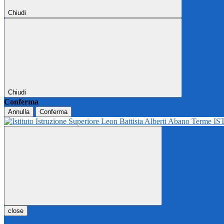
Chiudi
Chiudi
Conferma
Annulla
Conferma
IS
close