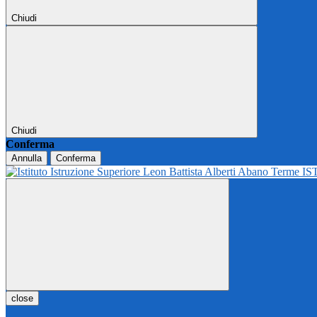
Chiudi
Chiudi
Conferma
Annulla
Conferma
IS
close