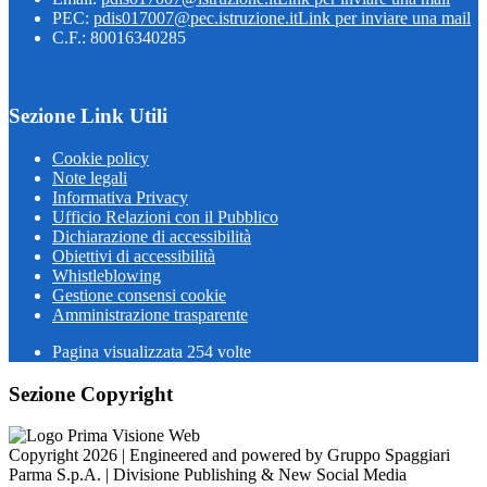
PEC:
pdis017007@pec.istruzione.it
Link per inviare una mail
C.F.: 80016340285
Sezione Link Utili
Cookie policy
Note legali
Informativa Privacy
Ufficio Relazioni con il Pubblico
Dichiarazione di accessibilità
Obiettivi di accessibilità
Whistleblowing
Gestione consensi cookie
Amministrazione trasparente
Pagina visualizzata
254
volte
Sezione Copyright
Copyright 2026 | Engineered and powered by Gruppo Spaggiari
Parma S.p.A. | Divisione Publishing & New Social Media