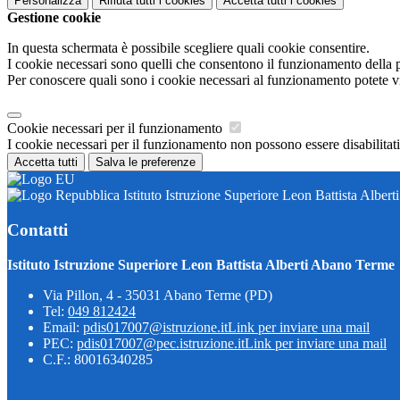
Personalizza
Rifiuta tutti
i cookies
Accetta tutti
i cookies
Gestione cookie
In questa schermata è possibile scegliere quali cookie consentire.
I cookie necessari sono quelli che consentono il funzionamento della pi
Per conoscere quali sono i cookie necessari al funzionamento potete v
Cookie necessari per il funzionamento
I cookie necessari per il funzionamento non possono essere disabilitati.
Accetta tutti
Salva le preferenze
Istituto Istruzione Superiore Leon Battista Alber
Contatti
Istituto Istruzione Superiore Leon Battista Alberti Abano Terme
Via Pillon, 4 - 35031 Abano Terme (PD)
Tel:
049 812424
Email:
pdis017007@istruzione.it
Link per inviare una mail
PEC:
pdis017007@pec.istruzione.it
Link per inviare una mail
C.F.: 80016340285