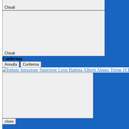
Chiudi
Chiudi
Conferma
Annulla
Conferma
IS
close