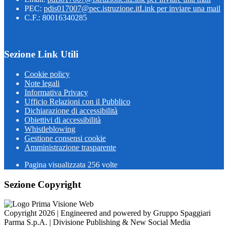
PEC:
pdis017007@pec.istruzione.it
Link per inviare una mail
C.F.: 80016340285
Sezione Link Utili
Cookie policy
Note legali
Informativa Privacy
Ufficio Relazioni con il Pubblico
Dichiarazione di accessibilità
Obiettivi di accessibilità
Whistleblowing
Gestione consensi cookie
Amministrazione trasparente
Pagina visualizzata
256
volte
Sezione Copyright
Copyright 2026 | Engineered and powered by Gruppo Spaggiari
Parma S.p.A. | Divisione Publishing & New Social Media