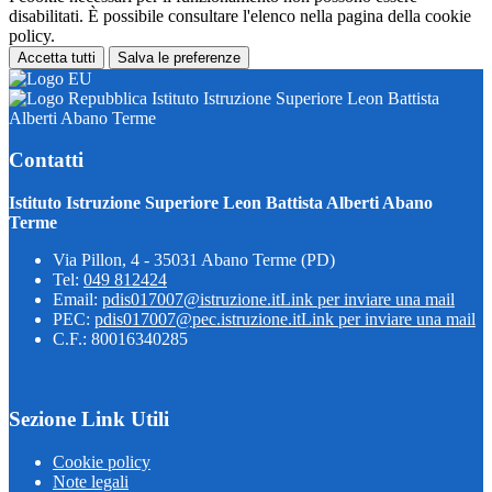
disabilitati. È possibile consultare l'elenco nella pagina della cookie
policy.
Accetta tutti
Salva le preferenze
Istituto Istruzione Superiore Leon Battista
Alberti Abano Terme
Contatti
Istituto Istruzione Superiore Leon Battista Alberti Abano
Terme
Via Pillon, 4 - 35031 Abano Terme (PD)
Tel:
049 812424
Email:
pdis017007@istruzione.it
Link per inviare una mail
PEC:
pdis017007@pec.istruzione.it
Link per inviare una mail
C.F.: 80016340285
Sezione Link Utili
Cookie policy
Note legali