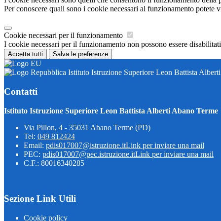
Per conoscere quali sono i cookie necessari al funzionamento potete v
Cookie necessari per il funzionamento
I cookie necessari per il funzionamento non possono essere disabilitati.
Accetta tutti
Salva le preferenze
Istituto Istruzione Superiore Leon Battista Alber
Contatti
Istituto Istruzione Superiore Leon Battista Alberti Abano Terme
Via Pillon, 4 - 35031 Abano Terme (PD)
Tel:
049 812424
Email:
pdis017007@istruzione.it
Link per inviare una mail
PEC:
pdis017007@pec.istruzione.it
Link per inviare una mail
C.F.: 80016340285
Sezione Link Utili
Cookie policy