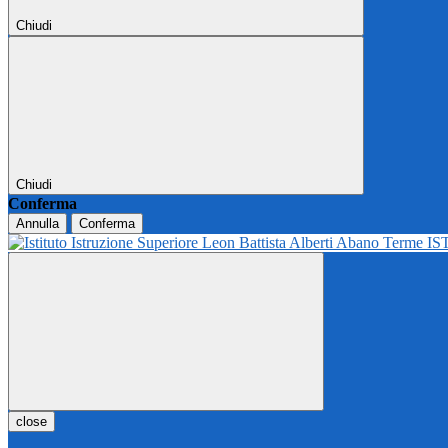
Chiudi
Chiudi
Conferma
Annulla
Conferma
IS
close