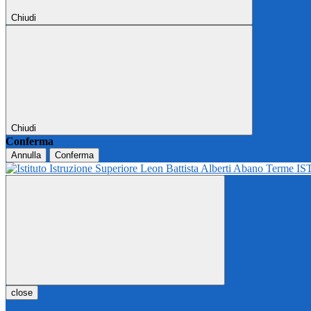
Chiudi
Chiudi
Conferma
Annulla
Conferma
IS
close