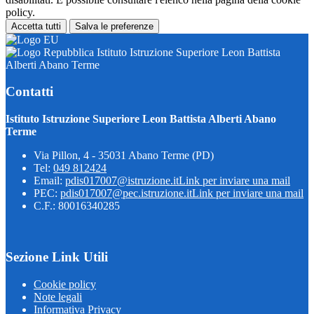
policy.
Accetta tutti
Salva le preferenze
Istituto Istruzione Superiore Leon Battista
Alberti Abano Terme
Contatti
Istituto Istruzione Superiore Leon Battista Alberti Abano
Terme
Via Pillon, 4 - 35031 Abano Terme (PD)
Tel:
049 812424
Email:
pdis017007@istruzione.it
Link per inviare una mail
PEC:
pdis017007@pec.istruzione.it
Link per inviare una mail
C.F.: 80016340285
Sezione Link Utili
Cookie policy
Note legali
Informativa Privacy