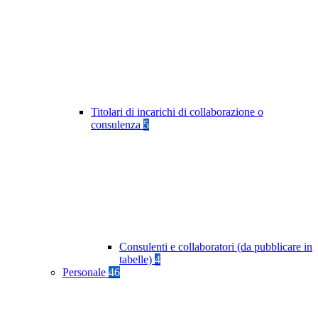
Titolari di incarichi di collaborazione o
consulenza
5
Consulenti e collaboratori (da pubblicare in
tabelle)
4
Personale
46