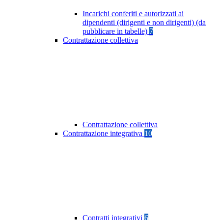
Incarichi conferiti e autorizzati ai
dipendenti (dirigenti e non dirigenti) (da
pubblicare in tabelle)
7
Contrattazione collettiva
Contrattazione collettiva
Contrattazione integrativa
10
Contratti integrativi
6