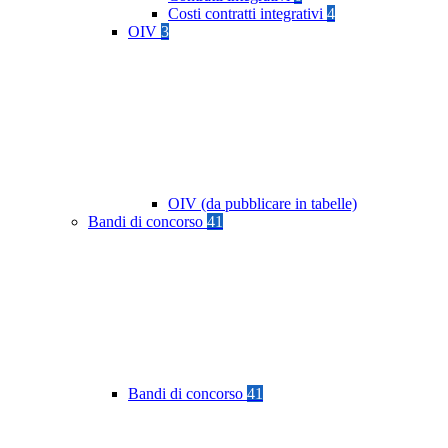
Costi contratti integrativi
4
OIV
3
OIV (da pubblicare in tabelle)
Bandi di concorso
41
Bandi di concorso
41