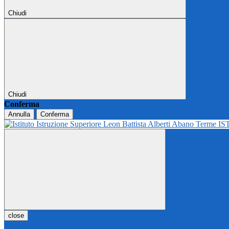
Chiudi
Chiudi
Conferma
Annulla
Conferma
IS
close