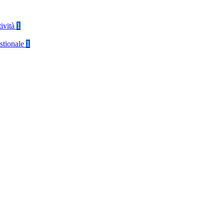
tività
1
stionale
1