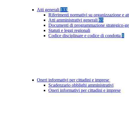
Atti generali
133
Riferimenti normativi su organizzazione e at
Atti amministrativi generali
65
Documenti di programmazione strategico-ge
Statuti e leggi regionali
Codice disciplinare e codice di condotta
1
Oneri informativi per cittadini e imprese
Scadenzario obblighi amministrativi
Oneri informativi per cittadini e imprese