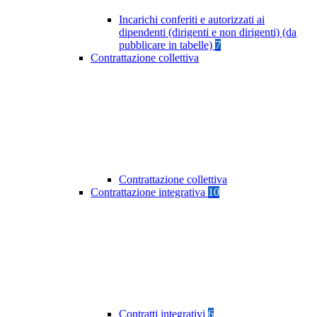
Incarichi conferiti e autorizzati ai
dipendenti (dirigenti e non dirigenti) (da
pubblicare in tabelle)
7
Contrattazione collettiva
Contrattazione collettiva
Contrattazione integrativa
10
Contratti integrativi
6