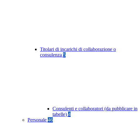
Titolari di incarichi di collaborazione o
consulenza
5
Consulenti e collaboratori (da pubblicare in
tabelle)
4
Personale
46