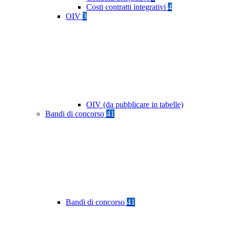
Costi contratti integrativi
4
OIV
3
OIV (da pubblicare in tabelle)
Bandi di concorso
41
Bandi di concorso
41