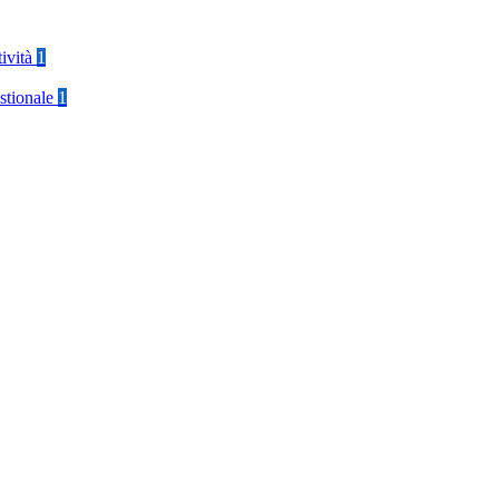
tività
1
stionale
1