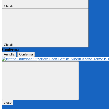
Chiudi
Chiudi
Conferma
Annulla
Conferma
IS
close