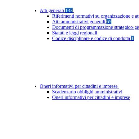
Atti generali
133
Riferimenti normativi su organizzazione e at
Atti amministrativi generali
65
Documenti di programmazione strategico-ge
Statuti e leggi regionali
Codice disciplinare e codice di condotta
1
Oneri informativi per cittadini e imprese
Scadenzario obblighi amministrativi
Oneri informativi per cittadini e imprese