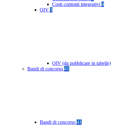
Costi contratti integrativi
4
OIV
3
OIV (da pubblicare in tabelle)
Bandi di concorso
41
Bandi di concorso
41