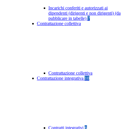
Incarichi conferiti e autorizzati ai
dipendenti (dirigenti e non dirigenti) (da
pubblicare in tabelle)
7
Contrattazione collettiva
Contrattazione collettiva
Contrattazione integrativa
10
Contratti integrativi
6