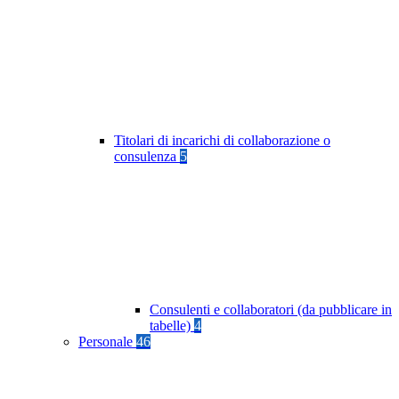
Titolari di incarichi di collaborazione o
consulenza
5
Consulenti e collaboratori (da pubblicare in
tabelle)
4
Personale
46