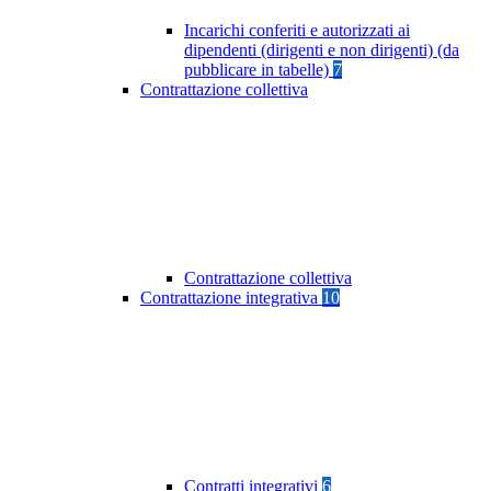
Incarichi conferiti e autorizzati ai
dipendenti (dirigenti e non dirigenti) (da
pubblicare in tabelle)
7
Contrattazione collettiva
Contrattazione collettiva
Contrattazione integrativa
10
Contratti integrativi
6