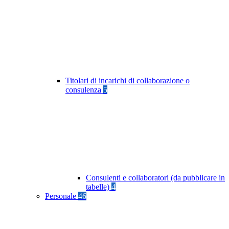
Titolari di incarichi di collaborazione o
consulenza
5
Consulenti e collaboratori (da pubblicare in
tabelle)
4
Personale
46