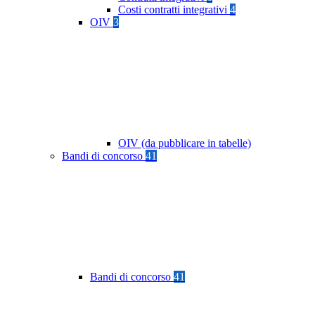
Costi contratti integrativi
4
OIV
3
OIV (da pubblicare in tabelle)
Bandi di concorso
41
Bandi di concorso
41