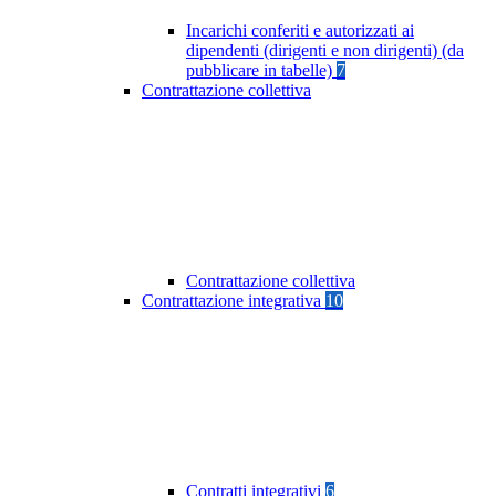
Incarichi conferiti e autorizzati ai
dipendenti (dirigenti e non dirigenti) (da
pubblicare in tabelle)
7
Contrattazione collettiva
Contrattazione collettiva
Contrattazione integrativa
10
Contratti integrativi
6