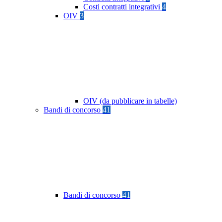
Costi contratti integrativi
4
OIV
3
OIV (da pubblicare in tabelle)
Bandi di concorso
41
Bandi di concorso
41