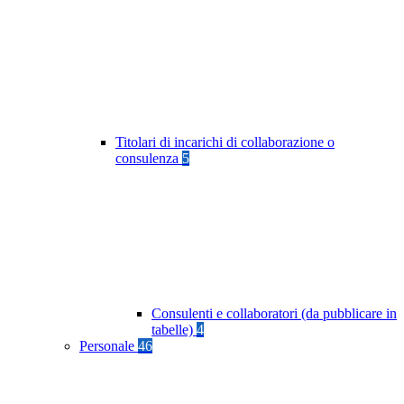
Titolari di incarichi di collaborazione o
consulenza
5
Consulenti e collaboratori (da pubblicare in
tabelle)
4
Personale
46