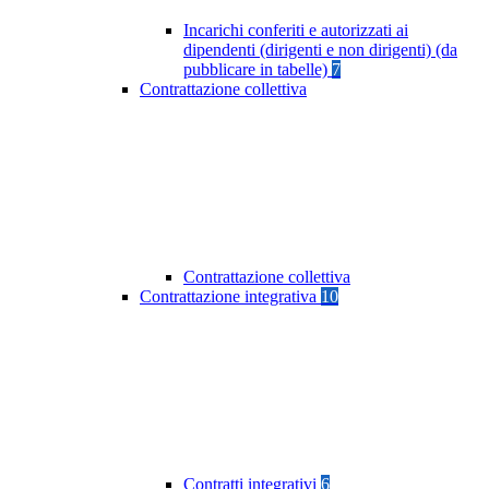
Incarichi conferiti e autorizzati ai
dipendenti (dirigenti e non dirigenti) (da
pubblicare in tabelle)
7
Contrattazione collettiva
Contrattazione collettiva
Contrattazione integrativa
10
Contratti integrativi
6