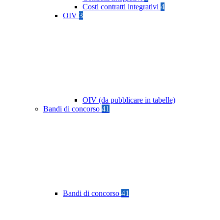
Costi contratti integrativi
4
OIV
3
OIV (da pubblicare in tabelle)
Bandi di concorso
41
Bandi di concorso
41