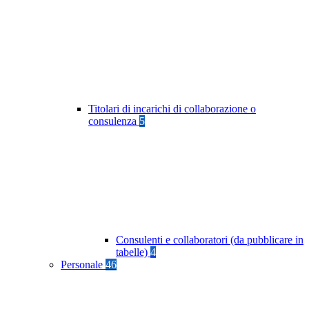
Titolari di incarichi di collaborazione o
consulenza
5
Consulenti e collaboratori (da pubblicare in
tabelle)
4
Personale
46