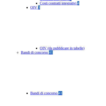
Costi contratti integrativi
4
OIV
3
OIV (da pubblicare in tabelle)
Bandi di concorso
41
Bandi di concorso
41