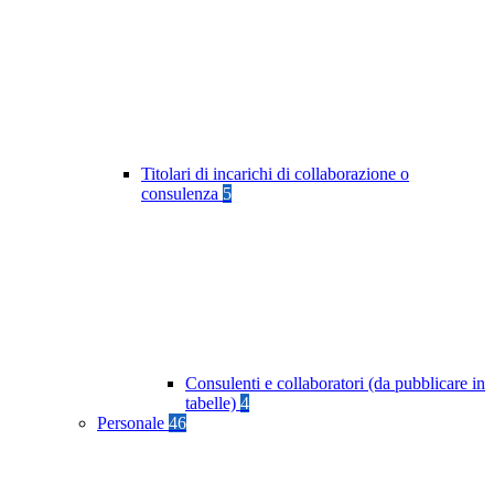
Titolari di incarichi di collaborazione o
consulenza
5
Consulenti e collaboratori (da pubblicare in
tabelle)
4
Personale
46