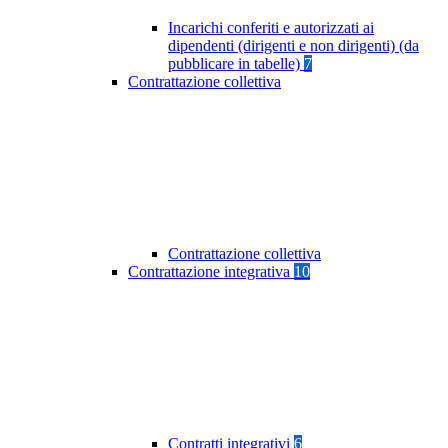
Incarichi conferiti e autorizzati ai
dipendenti (dirigenti e non dirigenti) (da
pubblicare in tabelle)
7
Contrattazione collettiva
Contrattazione collettiva
Contrattazione integrativa
10
Contratti integrativi
6