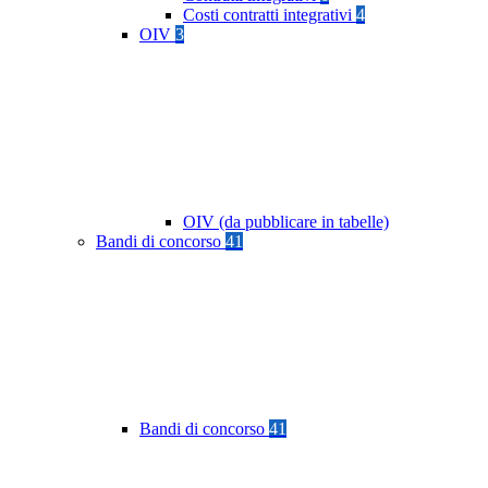
Costi contratti integrativi
4
OIV
3
OIV (da pubblicare in tabelle)
Bandi di concorso
41
Bandi di concorso
41