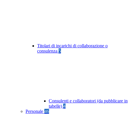
Titolari di incarichi di collaborazione o
consulenza
5
Consulenti e collaboratori (da pubblicare in
tabelle)
4
Personale
46