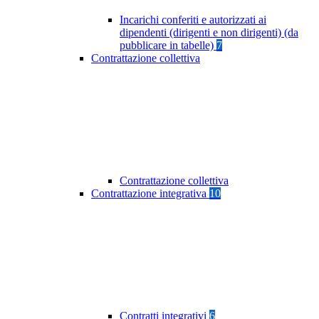
Incarichi conferiti e autorizzati ai
dipendenti (dirigenti e non dirigenti) (da
pubblicare in tabelle)
7
Contrattazione collettiva
Contrattazione collettiva
Contrattazione integrativa
10
Contratti integrativi
6