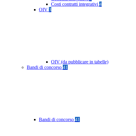
Costi contratti integrativi
4
OIV
3
OIV (da pubblicare in tabelle)
Bandi di concorso
41
Bandi di concorso
41