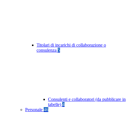
Titolari di incarichi di collaborazione o
consulenza
5
Consulenti e collaboratori (da pubblicare in
tabelle)
4
Personale
46