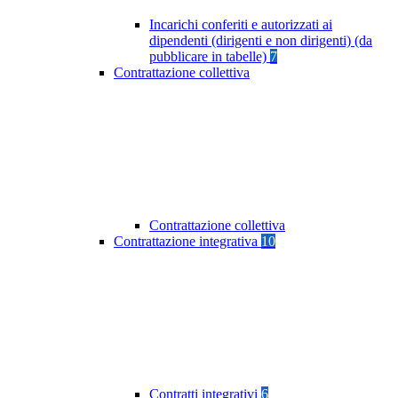
Incarichi conferiti e autorizzati ai
dipendenti (dirigenti e non dirigenti) (da
pubblicare in tabelle)
7
Contrattazione collettiva
Contrattazione collettiva
Contrattazione integrativa
10
Contratti integrativi
6