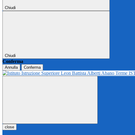
Chiudi
Chiudi
Conferma
Annulla
Conferma
IS
close