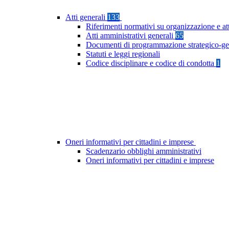
Atti generali
133
Riferimenti normativi su organizzazione e at
Atti amministrativi generali
65
Documenti di programmazione strategico-ge
Statuti e leggi regionali
Codice disciplinare e codice di condotta
1
Oneri informativi per cittadini e imprese
Scadenzario obblighi amministrativi
Oneri informativi per cittadini e imprese