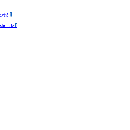
tività
1
stionale
1