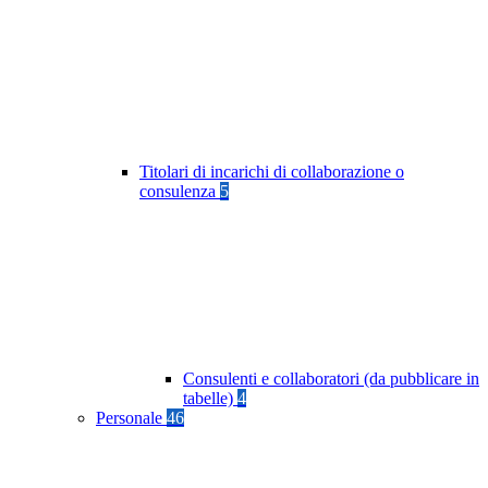
Titolari di incarichi di collaborazione o
consulenza
5
Consulenti e collaboratori (da pubblicare in
tabelle)
4
Personale
46