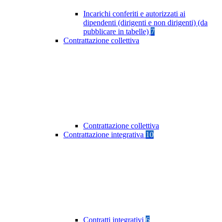
Incarichi conferiti e autorizzati ai
dipendenti (dirigenti e non dirigenti) (da
pubblicare in tabelle)
7
Contrattazione collettiva
Contrattazione collettiva
Contrattazione integrativa
10
Contratti integrativi
6