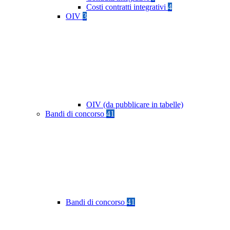
Costi contratti integrativi
4
OIV
3
OIV (da pubblicare in tabelle)
Bandi di concorso
41
Bandi di concorso
41