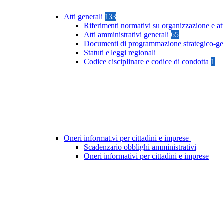
Atti generali
133
Riferimenti normativi su organizzazione e at
Atti amministrativi generali
65
Documenti di programmazione strategico-ge
Statuti e leggi regionali
Codice disciplinare e codice di condotta
1
Oneri informativi per cittadini e imprese
Scadenzario obblighi amministrativi
Oneri informativi per cittadini e imprese