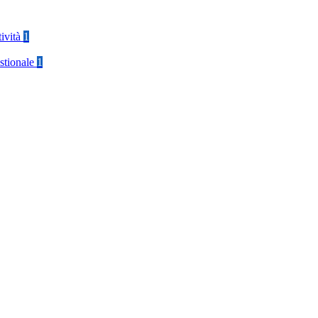
tività
1
stionale
1