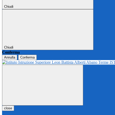
Chiudi
Chiudi
Conferma
Annulla
Conferma
IS
close