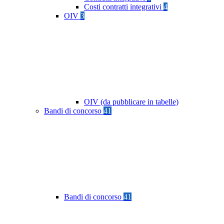
Costi contratti integrativi
4
OIV
3
OIV (da pubblicare in tabelle)
Bandi di concorso
41
Bandi di concorso
41