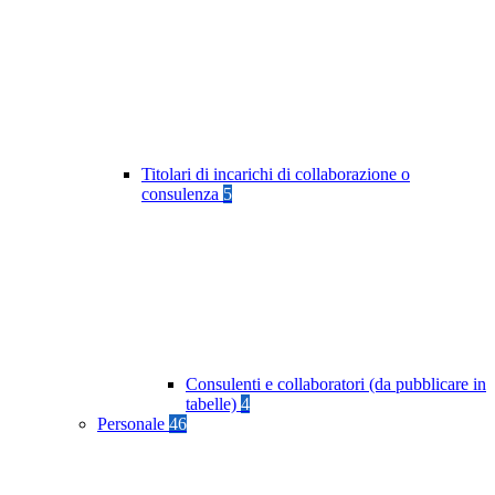
Titolari di incarichi di collaborazione o
consulenza
5
Consulenti e collaboratori (da pubblicare in
tabelle)
4
Personale
46