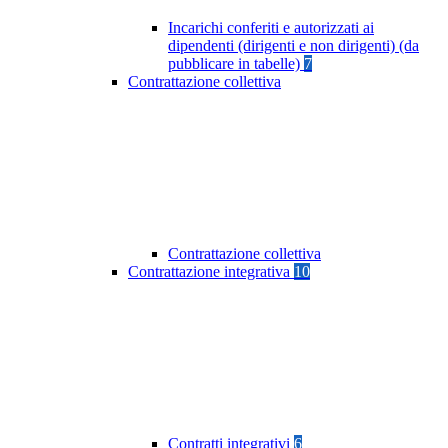
Incarichi conferiti e autorizzati ai
dipendenti (dirigenti e non dirigenti) (da
pubblicare in tabelle)
7
Contrattazione collettiva
Contrattazione collettiva
Contrattazione integrativa
10
Contratti integrativi
6