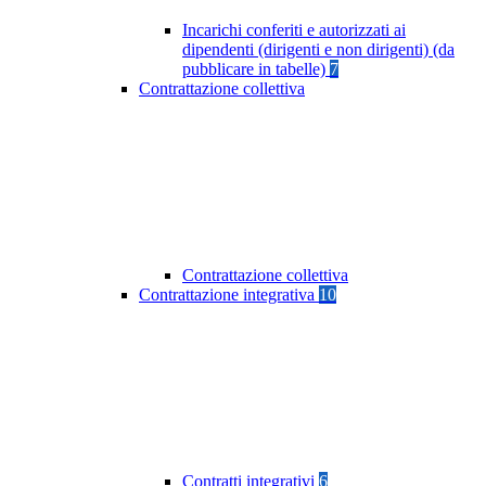
Incarichi conferiti e autorizzati ai
dipendenti (dirigenti e non dirigenti) (da
pubblicare in tabelle)
7
Contrattazione collettiva
Contrattazione collettiva
Contrattazione integrativa
10
Contratti integrativi
6