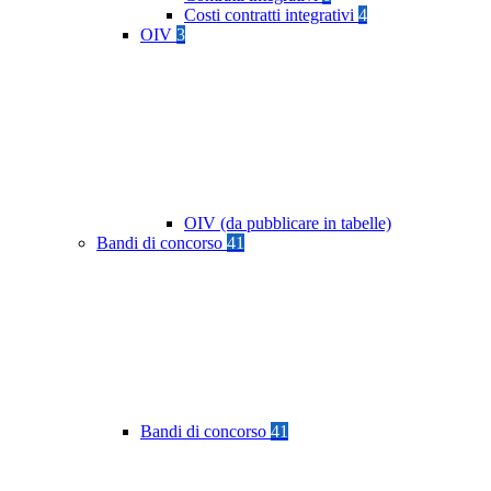
Costi contratti integrativi
4
OIV
3
OIV (da pubblicare in tabelle)
Bandi di concorso
41
Bandi di concorso
41