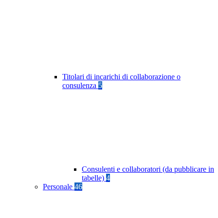
Titolari di incarichi di collaborazione o
consulenza
5
Consulenti e collaboratori (da pubblicare in
tabelle)
4
Personale
46