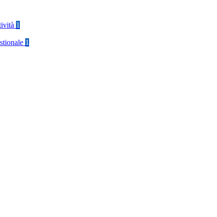
tività
1
stionale
1