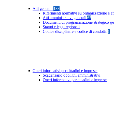
Atti generali
133
Riferimenti normativi su organizzazione e at
Atti amministrativi generali
65
Documenti di programmazione strategico-ge
Statuti e leggi regionali
Codice disciplinare e codice di condotta
1
Oneri informativi per cittadini e imprese
Scadenzario obblighi amministrativi
Oneri informativi per cittadini e imprese