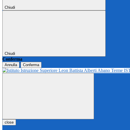
Chiudi
Chiudi
Conferma
Annulla
Conferma
IS
close