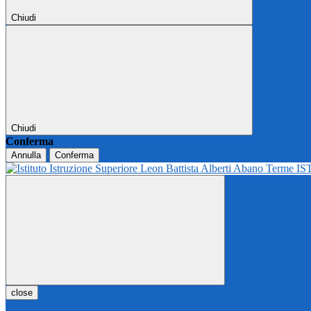
Chiudi
Chiudi
Conferma
Annulla
Conferma
IS
close