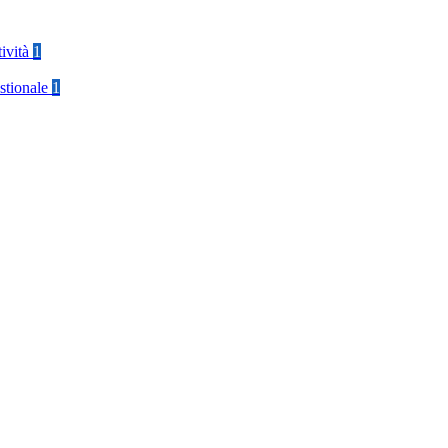
tività
1
stionale
1