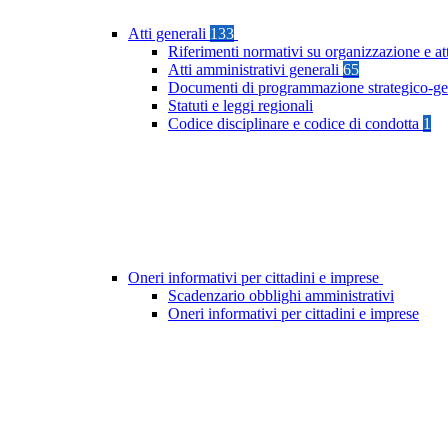
Atti generali
133
Riferimenti normativi su organizzazione e at
Atti amministrativi generali
65
Documenti di programmazione strategico-ge
Statuti e leggi regionali
Codice disciplinare e codice di condotta
1
Oneri informativi per cittadini e imprese
Scadenzario obblighi amministrativi
Oneri informativi per cittadini e imprese