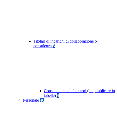
Titolari di incarichi di collaborazione o
consulenza
5
Consulenti e collaboratori (da pubblicare in
tabelle)
4
Personale
46