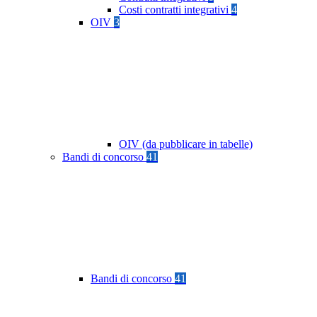
Costi contratti integrativi
4
OIV
3
OIV (da pubblicare in tabelle)
Bandi di concorso
41
Bandi di concorso
41