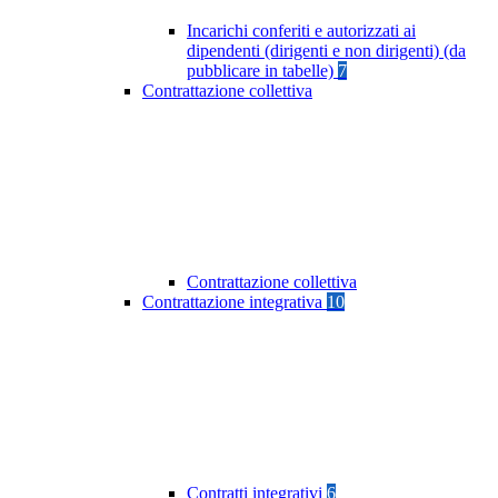
Incarichi conferiti e autorizzati ai
dipendenti (dirigenti e non dirigenti) (da
pubblicare in tabelle)
7
Contrattazione collettiva
Contrattazione collettiva
Contrattazione integrativa
10
Contratti integrativi
6