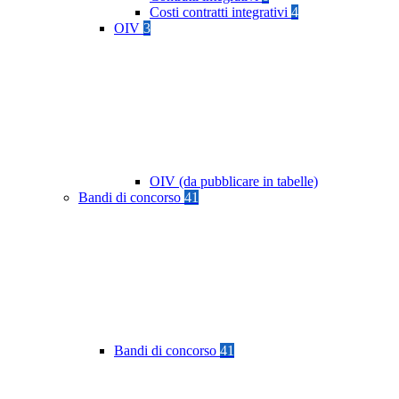
Costi contratti integrativi
4
OIV
3
OIV (da pubblicare in tabelle)
Bandi di concorso
41
Bandi di concorso
41