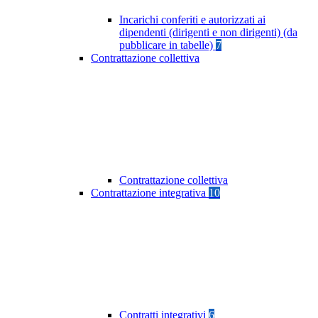
Incarichi conferiti e autorizzati ai
dipendenti (dirigenti e non dirigenti) (da
pubblicare in tabelle)
7
Contrattazione collettiva
Contrattazione collettiva
Contrattazione integrativa
10
Contratti integrativi
6