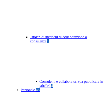
Titolari di incarichi di collaborazione o
consulenza
5
Consulenti e collaboratori (da pubblicare in
tabelle)
4
Personale
46