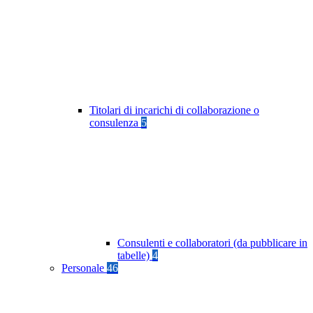
Titolari di incarichi di collaborazione o
consulenza
5
Consulenti e collaboratori (da pubblicare in
tabelle)
4
Personale
46