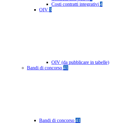
Costi contratti integrativi
4
OIV
3
OIV (da pubblicare in tabelle)
Bandi di concorso
41
Bandi di concorso
41