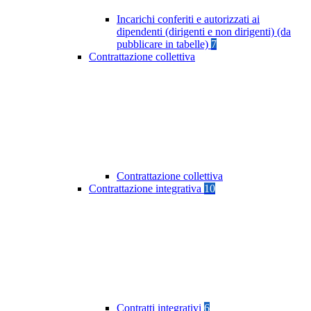
Incarichi conferiti e autorizzati ai
dipendenti (dirigenti e non dirigenti) (da
pubblicare in tabelle)
7
Contrattazione collettiva
Contrattazione collettiva
Contrattazione integrativa
10
Contratti integrativi
6