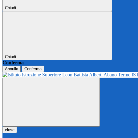
Chiudi
Chiudi
Conferma
Annulla
Conferma
IS
close