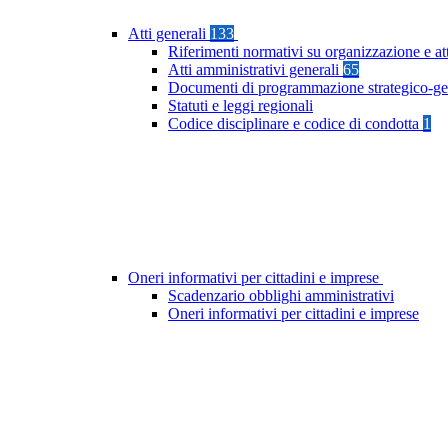
Atti generali
133
Riferimenti normativi su organizzazione e at
Atti amministrativi generali
65
Documenti di programmazione strategico-ge
Statuti e leggi regionali
Codice disciplinare e codice di condotta
1
Oneri informativi per cittadini e imprese
Scadenzario obblighi amministrativi
Oneri informativi per cittadini e imprese