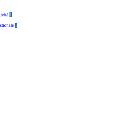
tività
1
stionale
1