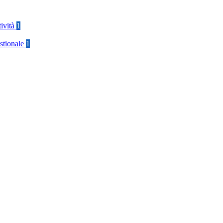
tività
1
stionale
1