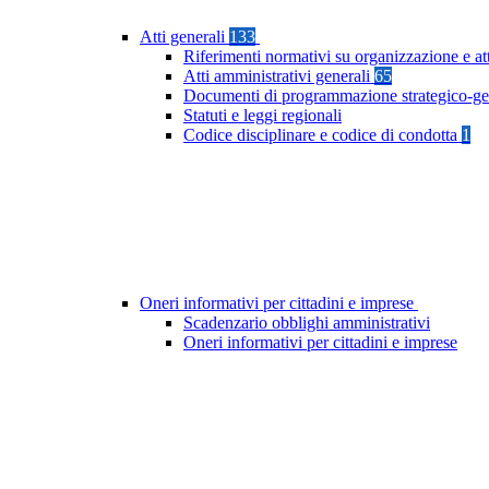
Atti generali
133
Riferimenti normativi su organizzazione e at
Atti amministrativi generali
65
Documenti di programmazione strategico-ge
Statuti e leggi regionali
Codice disciplinare e codice di condotta
1
Oneri informativi per cittadini e imprese
Scadenzario obblighi amministrativi
Oneri informativi per cittadini e imprese