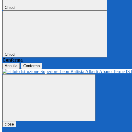
Chiudi
Chiudi
Conferma
Annulla
Conferma
IS
close