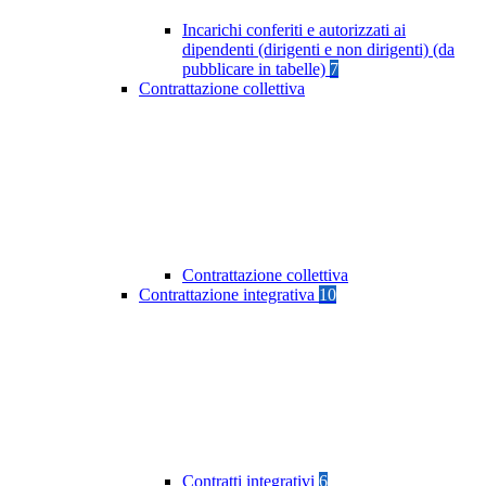
Incarichi conferiti e autorizzati ai
dipendenti (dirigenti e non dirigenti) (da
pubblicare in tabelle)
7
Contrattazione collettiva
Contrattazione collettiva
Contrattazione integrativa
10
Contratti integrativi
6