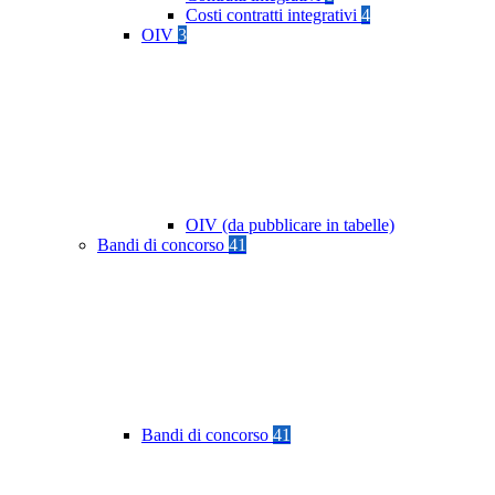
Costi contratti integrativi
4
OIV
3
OIV (da pubblicare in tabelle)
Bandi di concorso
41
Bandi di concorso
41