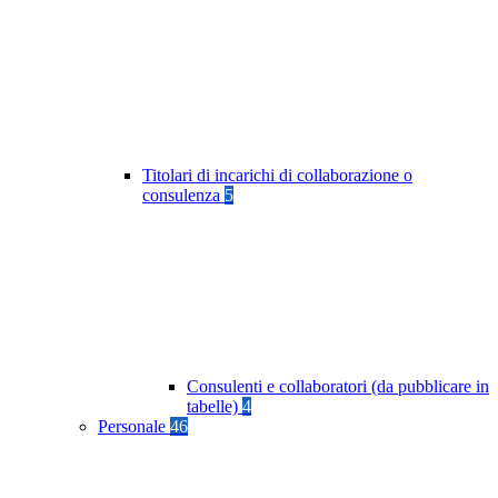
Titolari di incarichi di collaborazione o
consulenza
5
Consulenti e collaboratori (da pubblicare in
tabelle)
4
Personale
46