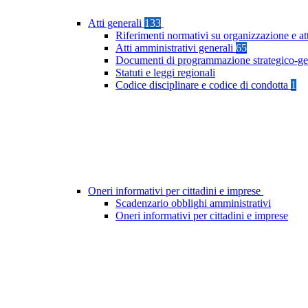
Atti generali
133
Riferimenti normativi su organizzazione e at
Atti amministrativi generali
65
Documenti di programmazione strategico-ge
Statuti e leggi regionali
Codice disciplinare e codice di condotta
1
Oneri informativi per cittadini e imprese
Scadenzario obblighi amministrativi
Oneri informativi per cittadini e imprese