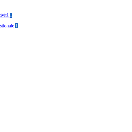
tività
1
stionale
1