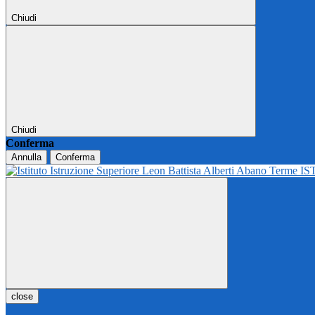
Chiudi
Chiudi
Conferma
Annulla
Conferma
IS
close