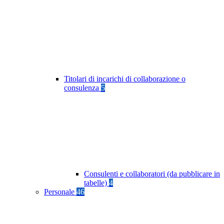
Titolari di incarichi di collaborazione o
consulenza
5
Consulenti e collaboratori (da pubblicare in
tabelle)
4
Personale
46