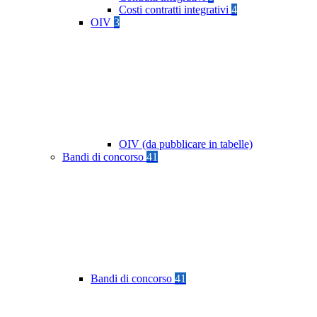
Costi contratti integrativi
4
OIV
3
OIV (da pubblicare in tabelle)
Bandi di concorso
41
Bandi di concorso
41