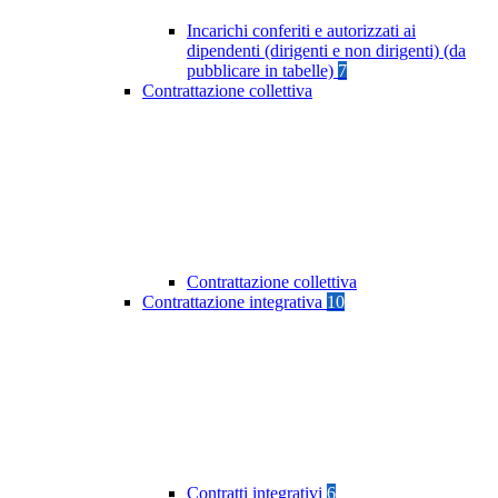
Incarichi conferiti e autorizzati ai
dipendenti (dirigenti e non dirigenti) (da
pubblicare in tabelle)
7
Contrattazione collettiva
Contrattazione collettiva
Contrattazione integrativa
10
Contratti integrativi
6