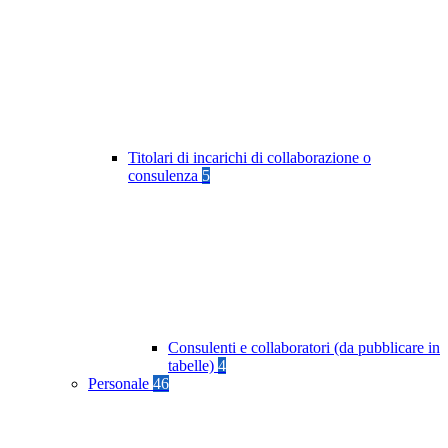
Titolari di incarichi di collaborazione o
consulenza
5
Consulenti e collaboratori (da pubblicare in
tabelle)
4
Personale
46