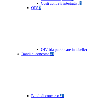
Costi contratti integrativi
4
OIV
3
OIV (da pubblicare in tabelle)
Bandi di concorso
41
Bandi di concorso
41