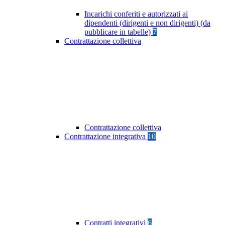
Incarichi conferiti e autorizzati ai
dipendenti (dirigenti e non dirigenti) (da
pubblicare in tabelle)
7
Contrattazione collettiva
Contrattazione collettiva
Contrattazione integrativa
10
Contratti integrativi
6