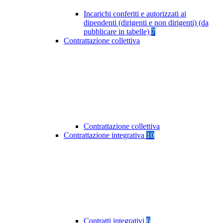
Incarichi conferiti e autorizzati ai
dipendenti (dirigenti e non dirigenti) (da
pubblicare in tabelle)
7
Contrattazione collettiva
Contrattazione collettiva
Contrattazione integrativa
10
Contratti integrativi
6