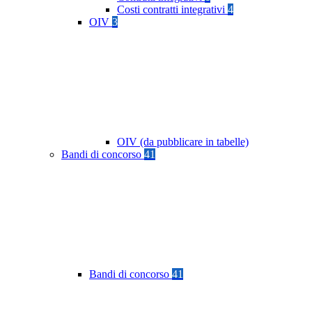
Costi contratti integrativi
4
OIV
3
OIV (da pubblicare in tabelle)
Bandi di concorso
41
Bandi di concorso
41