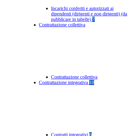
Incarichi conferiti e autorizzati ai
dipendenti (dirigenti e non dirigenti) (da
pubblicare in tabelle)
7
Contrattazione collettiva
Contrattazione collettiva
Contrattazione integrativa
10
Contratti integrativi
6