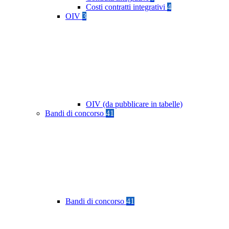
Costi contratti integrativi
4
OIV
3
OIV (da pubblicare in tabelle)
Bandi di concorso
41
Bandi di concorso
41