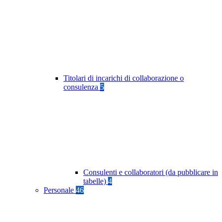
Titolari di incarichi di collaborazione o
consulenza
5
Consulenti e collaboratori (da pubblicare in
tabelle)
4
Personale
46