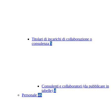
Titolari di incarichi di collaborazione o
consulenza
5
Consulenti e collaboratori (da pubblicare in
tabelle)
4
Personale
46