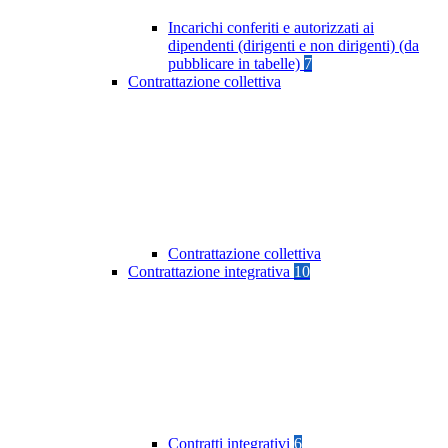
Incarichi conferiti e autorizzati ai
dipendenti (dirigenti e non dirigenti) (da
pubblicare in tabelle)
7
Contrattazione collettiva
Contrattazione collettiva
Contrattazione integrativa
10
Contratti integrativi
6