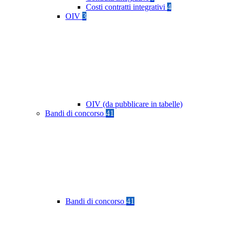
Costi contratti integrativi
4
OIV
3
OIV (da pubblicare in tabelle)
Bandi di concorso
41
Bandi di concorso
41