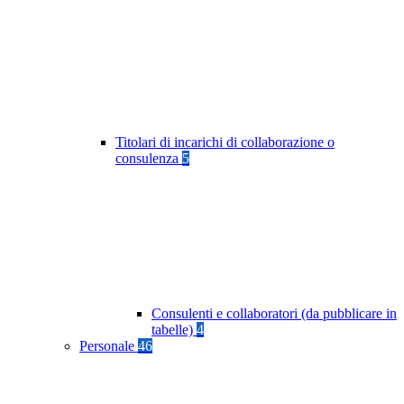
Titolari di incarichi di collaborazione o
consulenza
5
Consulenti e collaboratori (da pubblicare in
tabelle)
4
Personale
46