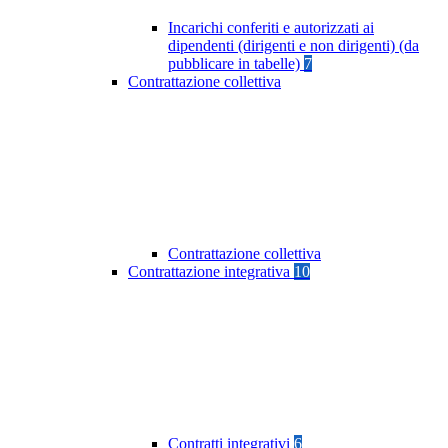
Incarichi conferiti e autorizzati ai
dipendenti (dirigenti e non dirigenti) (da
pubblicare in tabelle)
7
Contrattazione collettiva
Contrattazione collettiva
Contrattazione integrativa
10
Contratti integrativi
6