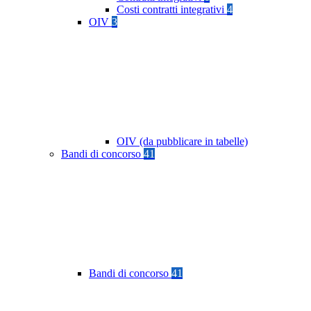
Costi contratti integrativi
4
OIV
3
OIV (da pubblicare in tabelle)
Bandi di concorso
41
Bandi di concorso
41