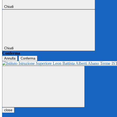
Chiudi
Chiudi
Conferma
Annulla
Conferma
IS
close