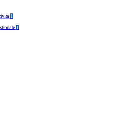
tività
1
stionale
1