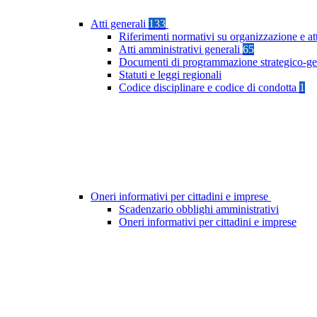
Atti generali
133
Riferimenti normativi su organizzazione e at
Atti amministrativi generali
65
Documenti di programmazione strategico-ge
Statuti e leggi regionali
Codice disciplinare e codice di condotta
1
Oneri informativi per cittadini e imprese
Scadenzario obblighi amministrativi
Oneri informativi per cittadini e imprese