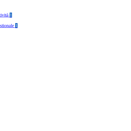
tività
1
stionale
1