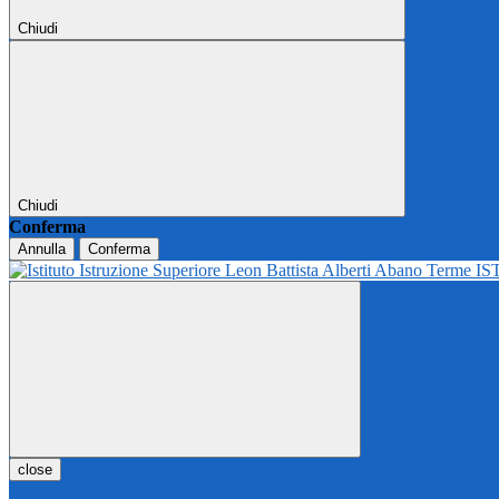
Chiudi
Chiudi
Conferma
Annulla
Conferma
IS
close