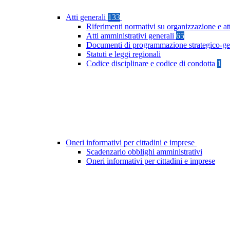
Atti generali
133
Riferimenti normativi su organizzazione e at
Atti amministrativi generali
65
Documenti di programmazione strategico-ge
Statuti e leggi regionali
Codice disciplinare e codice di condotta
1
Oneri informativi per cittadini e imprese
Scadenzario obblighi amministrativi
Oneri informativi per cittadini e imprese