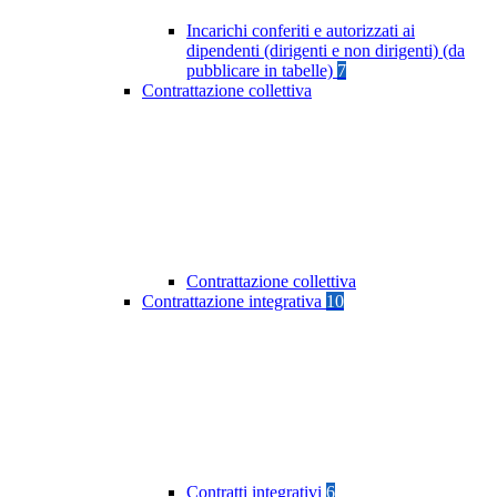
Incarichi conferiti e autorizzati ai
dipendenti (dirigenti e non dirigenti) (da
pubblicare in tabelle)
7
Contrattazione collettiva
Contrattazione collettiva
Contrattazione integrativa
10
Contratti integrativi
6