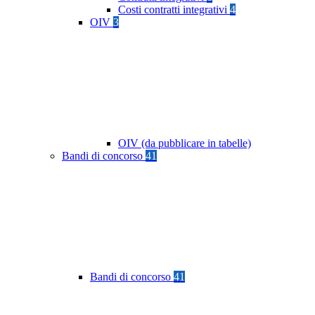
Costi contratti integrativi
4
OIV
3
OIV (da pubblicare in tabelle)
Bandi di concorso
41
Bandi di concorso
41