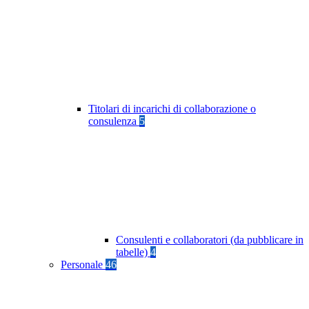
Titolari di incarichi di collaborazione o
consulenza
5
Consulenti e collaboratori (da pubblicare in
tabelle)
4
Personale
46