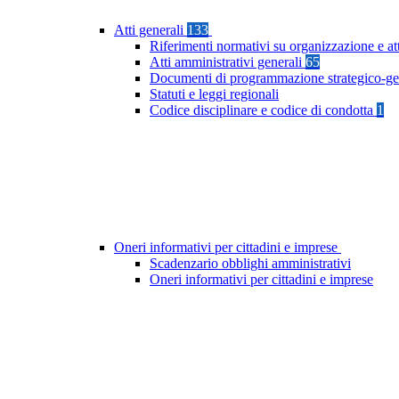
Atti generali
133
Riferimenti normativi su organizzazione e at
Atti amministrativi generali
65
Documenti di programmazione strategico-ge
Statuti e leggi regionali
Codice disciplinare e codice di condotta
1
Oneri informativi per cittadini e imprese
Scadenzario obblighi amministrativi
Oneri informativi per cittadini e imprese