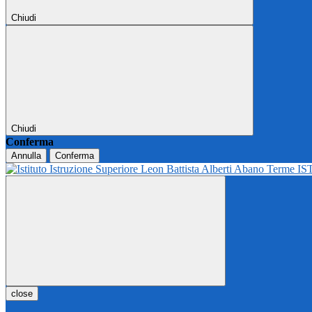
Chiudi
Chiudi
Conferma
Annulla
Conferma
IS
close