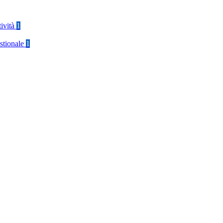
tività
1
stionale
1