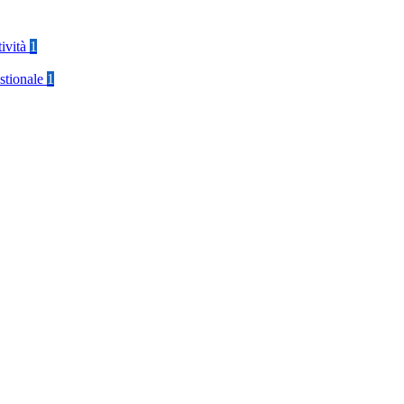
tività
1
stionale
1