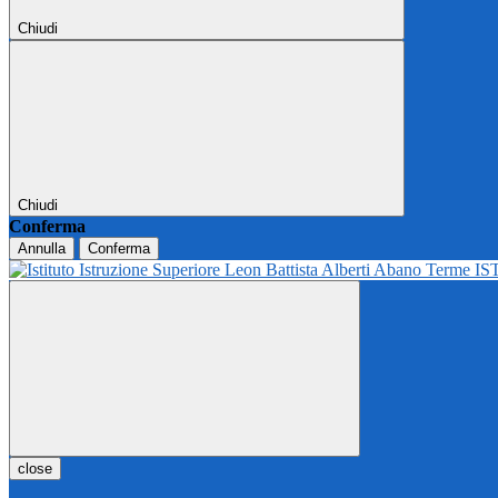
Chiudi
Chiudi
Conferma
Annulla
Conferma
IS
close