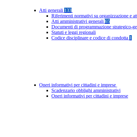
Atti generali
133
Riferimenti normativi su organizzazione e at
Atti amministrativi generali
65
Documenti di programmazione strategico-ge
Statuti e leggi regionali
Codice disciplinare e codice di condotta
1
Oneri informativi per cittadini e imprese
Scadenzario obblighi amministrativi
Oneri informativi per cittadini e imprese