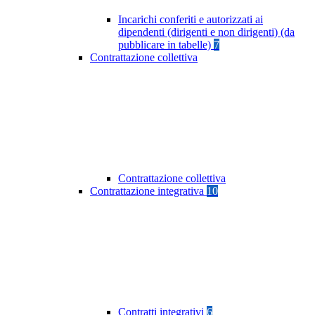
Incarichi conferiti e autorizzati ai
dipendenti (dirigenti e non dirigenti) (da
pubblicare in tabelle)
7
Contrattazione collettiva
Contrattazione collettiva
Contrattazione integrativa
10
Contratti integrativi
6