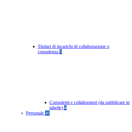
Titolari di incarichi di collaborazione o
consulenza
5
Consulenti e collaboratori (da pubblicare in
tabelle)
4
Personale
46