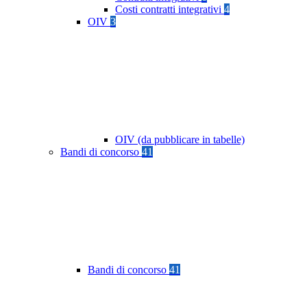
Costi contratti integrativi
4
OIV
3
OIV (da pubblicare in tabelle)
Bandi di concorso
41
Bandi di concorso
41