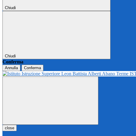
Chiudi
Chiudi
Conferma
Annulla
Conferma
IS
close