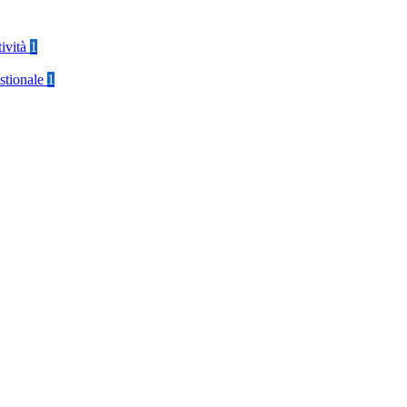
tività
1
stionale
1