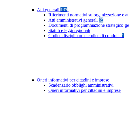
Atti generali
133
Riferimenti normativi su organizzazione e at
Atti amministrativi generali
65
Documenti di programmazione strategico-ge
Statuti e leggi regionali
Codice disciplinare e codice di condotta
1
Oneri informativi per cittadini e imprese
Scadenzario obblighi amministrativi
Oneri informativi per cittadini e imprese