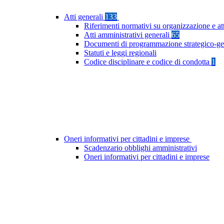
Atti generali
133
Riferimenti normativi su organizzazione e at
Atti amministrativi generali
65
Documenti di programmazione strategico-ge
Statuti e leggi regionali
Codice disciplinare e codice di condotta
1
Oneri informativi per cittadini e imprese
Scadenzario obblighi amministrativi
Oneri informativi per cittadini e imprese