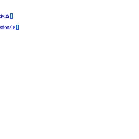
tività
1
stionale
1