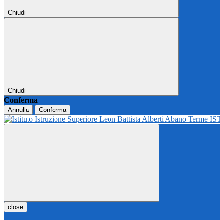
Chiudi
Chiudi
Conferma
Annulla
Conferma
IS
close