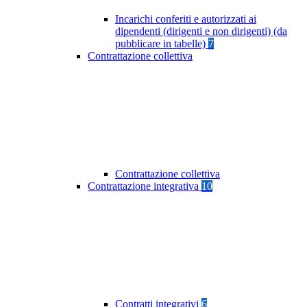
Incarichi conferiti e autorizzati ai
dipendenti (dirigenti e non dirigenti) (da
pubblicare in tabelle)
7
Contrattazione collettiva
Contrattazione collettiva
Contrattazione integrativa
10
Contratti integrativi
6