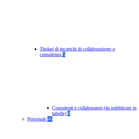
Titolari di incarichi di collaborazione o
consulenza
5
Consulenti e collaboratori (da pubblicare in
tabelle)
4
Personale
46