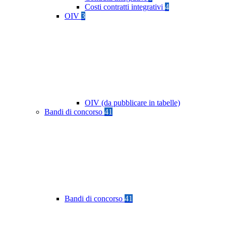
Costi contratti integrativi
4
OIV
3
OIV (da pubblicare in tabelle)
Bandi di concorso
41
Bandi di concorso
41